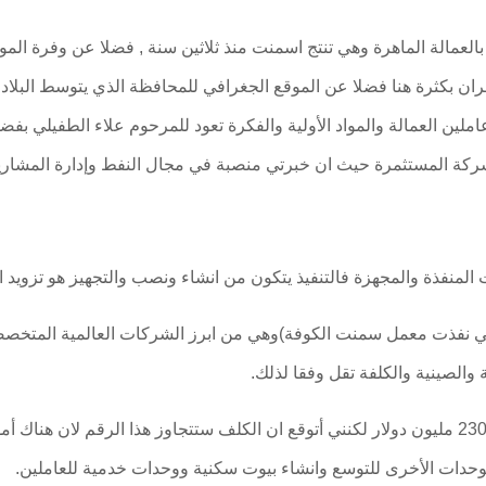
العمالة الماهرة وهي تنتج اسمنت منذ ثلاثين سنة , فضلا عن وفرة المواد
فران بكثرة هنا فضلا عن الموقع الجغرافي للمحافظة الذي يتوسط البلا
ملين العمالة والمواد الأولية والفكرة تعود للمرحوم علاء الطفيلي بف
شركة المستثمرة حيث ان خبرتي منصبة في مجال النفط وإدارة المشاري
المنفذة والمجهزة فالتنفيذ يتكون من انشاء ونصب والتجهيز هو تزويد ا
تي نفذت معمل سمنت الكوفة)وهي من ابرز الشركات العالمية المتخصصة
والصينية والكلفة تقل وفقا لذلك.
لذا فأن كلفة المشروع وفقا لعقد الاستثمار هي 230 مليون دولار لكنني أتوقع ان الكلف ستتجاوز ه