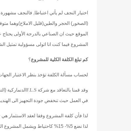
اختيار النجف لم يأتي اعتباطا, فالنجف مشهورة ب
(الصخور) الحجر والطين(قليل الاملاح)وهما متو
الموقع حيث ان الصناعي بالدرجة الأولى يحتاج عا
المشروع فيما كنت انا اتولى مسؤولية تمثيل ال
كم تبلغ الكلفة الكلية للمشروع
؟
لحساب مسألة الكلفة تؤخذ بنظر الاعتبار الجهات 
F.L.S
وقد قمنا بالتعاقد مع شركة
ال
دنماركية (ال
في العمل حيث تنخفض جودة التجهيز الى الهندية 
لذا نضع 5%- 15% كاحتياط ويشمل المشروع الوحدات الأخرى للتوسع وانشاء بيوت سكنية ووحدات خدمية للعاملين.