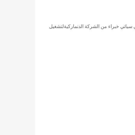
الى 2000 عامل.وعند البدء بالتشغيل التجريبي سياتي خبراء من الشركة الدنماركيةلتشغيل