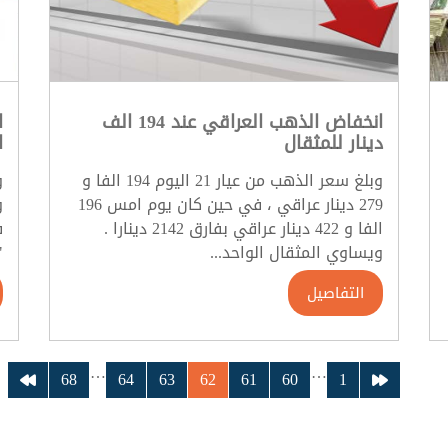
انخفاض الذهب العراقي عند 194 الف
ا
دينار للمثقال
ا
وبلغ سعر الذهب من عيار 21 اليوم 194 الفا و
و
279 دينار عراقي ، في حين كان يوم امس 196
و
الفا و 422 دينار عراقي بفارق 2142 دينارا .
ف
ويساوي المثقال الواحد...
"
التفاصيل
…
…
68
64
63
62
61
60
1