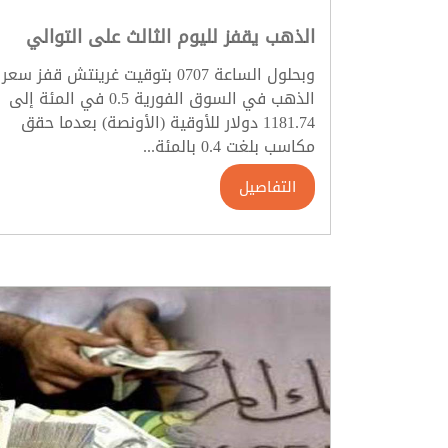
الذهب يقفز لليوم الثالث على التوالي
وبحلول الساعة 0707 بتوقيت غرينتش قفز سعر
الذهب في السوق الفورية 0.5 في المئة إلى
1181.74 دولار للأوقية (الأونصة) بعدما حقق
مكاسب بلغت 0.4 بالمئة...
التفاصيل