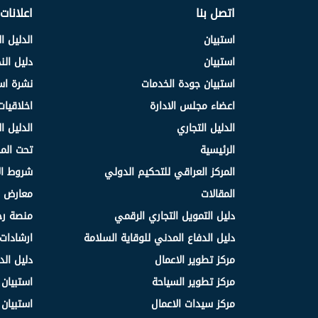
اتصل بنا
اعلانات
استبيان
الدليل ا
استبيان
دليل ال
استبيان جودة الخدمات
نشرة اس
اعضاء مجلس الادارة
اخلاقيات
الدليل التجاري
الدليل ا
الرئيسية
تحت الم
المركز العراقي للتحكيم الدولي
شروط ال
المقالات
معارض و
دليل التمويل التجاري الرقمي
منصة رج
دليل الدفاع المدني للوقاية السلامة
ارشادات 
مركز تطوير الاعمال
دليل الد
مركز تطوير السياحة
استبيان
مركز سيدات الاعمال
استبيان