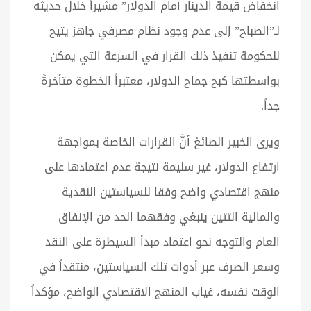
انخفاض قيمة الدينار أمام الدولار” مشيراً خلال حديثه
لـ”الصباح” إلى عدم وجود نظام مصرفي جاهز يتيح
للحكومة تنفيذ ذلك القرار في السرعة التي يمكن
بواسطتها كبح جماح الدولار، معتبراً الخطوة متأخرةً
جداً.
ويرى الخبير الصائغ أنَّ القرارات الخاصة بمواجهة
ارتفاع الدولار، غير سليمة نتيجة عدم اعتمادها على
منهج اقتصادي واضح وفقا للسياستين النقدية
والمالية التتين ينبغي وفقهما الحد من الإنفاق
العام والتوجه نحو اعتماد مبدأ السيطرة على النقد
وسعر الصرف عبر أدوات تلك السياستين، منتقداً في
الوقت نفسه، غياب المنهج الاقتصادي الواضح، مؤكداً