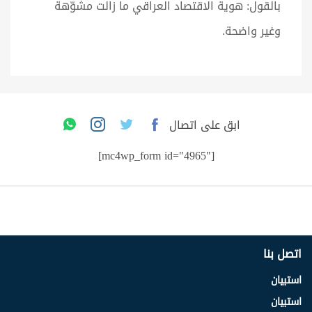
بالقول: هوية الاقتصاد العراقي ما زالت مشوّهة
وغير واضحة.
ابق على اتصال
[mc4wp_form id="4965"]
اتصل بنا
استبيان
استبيان