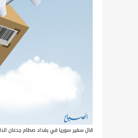
قال سفير سوريا في بغداد صطام جدعان الدندح 