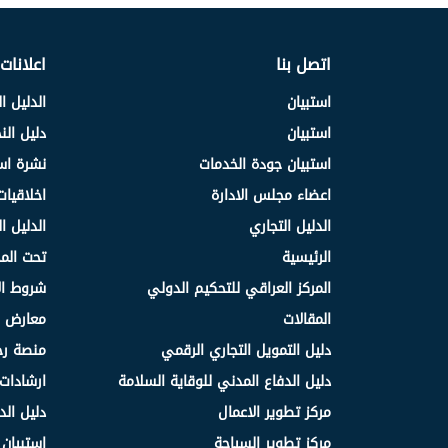
اتصل بنا
اعلانات
استبيان
الدليل ا
استبيان
دليل ال
استبيان جودة الخدمات
نشرة اس
اعضاء مجلس الادارة
اخلاقيات
الدليل التجاري
الدليل ا
الرئيسية
تحت الم
المركز العراقي للتحكيم الدولي
شروط ال
المقالات
معارض و
دليل التمويل التجاري الرقمي
منصة رج
دليل الدفاع المدني للوقاية السلامة
ارشادات 
مركز تطوير الاعمال
دليل الد
مركز تطوير السياحة
استبيان