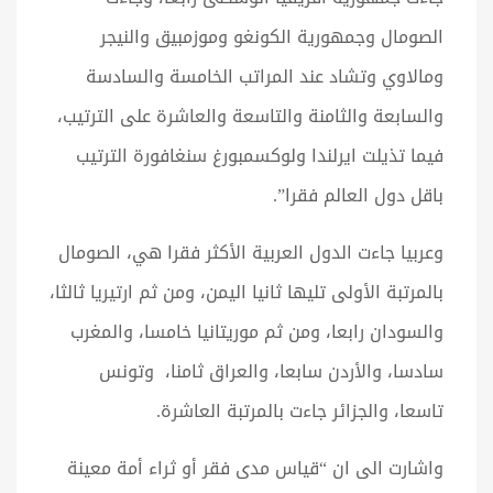
الصومال وجمهورية الكونغو وموزمبيق والنيجر
ومالاوي وتشاد عند المراتب الخامسة والسادسة
والسابعة والثامنة والتاسعة والعاشرة على الترتيب،
فيما تذيلت ايرلندا ولوكسمبورغ سنغافورة الترتيب
باقل دول العالم فقرا”.
وعربيا جاءت الدول العربية الأكثر فقرا هي، الصومال
بالمرتبة الأولى تليها ثانيا اليمن، ومن ثم ارتيريا ثالثا،
والسودان رابعا، ومن ثم موريتانيا خامسا، والمغرب
سادسا، والأردن سابعا، والعراق ثامنا، وتونس
تاسعا، والجزائر جاءت بالمرتبة العاشرة.
واشارت الى ان “قياس مدى فقر أو ثراء أمة معينة