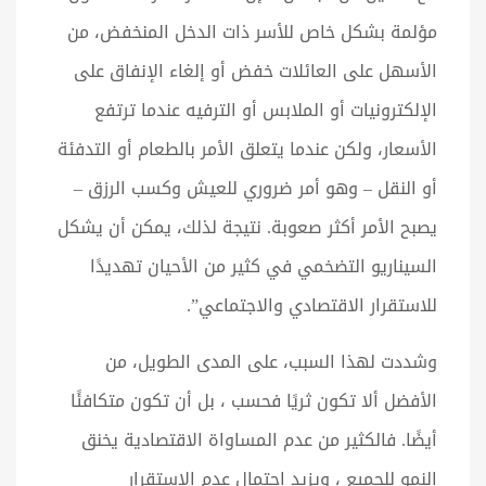
مؤلمة بشكل خاص للأسر ذات الدخل المنخفض، من
الأسهل على العائلات خفض أو إلغاء الإنفاق على
الإلكترونيات أو الملابس أو الترفيه عندما ترتفع
الأسعار، ولكن عندما يتعلق الأمر بالطعام أو التدفئة
أو النقل – وهو أمر ضروري للعيش وكسب الرزق –
يصبح الأمر أكثر صعوبة. نتيجة لذلك، يمكن أن يشكل
السيناريو التضخمي في كثير من الأحيان تهديدًا
للاستقرار الاقتصادي والاجتماعي”.
وشددت لهذا السبب، على المدى الطويل، من
الأفضل ألا تكون ثريًا فحسب ، بل أن تكون متكافئًا
أيضًا. فالكثير من عدم المساواة الاقتصادية يخنق
النمو للجميع ، ويزيد احتمال عدم الاستقرار