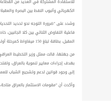
للاستفادة المشتركة في العديد من القطاعات
الكهربائي وأنبوب النفط بين البصرة والعقبة”
وشدد على “ضرورة التوجه نحو تحديد التحديات
فاعلية التفاوض الثنائي بين كلا الجانبين، خ
المقبل، بطاقة تبلغ 150 ميغاواط كمرحلة أولى، 500 ميغاواط كمرحلة ثانية، 900 ميغاواط كمرحلة ثالثة”.
من جهتها، قالت ممثل وزير التخطيط العراقي
بهدف إجراءات معايير تنموية بالعراق، ولفتت
إلى وجود قوانين لدعم وتشجيع الشباب للعمل
وأكدت أن “مقومات الاستثمار بالعراق متاحة، 