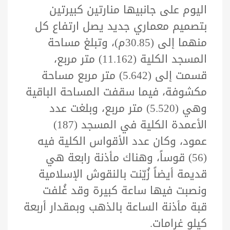
اليوم على جانبيها منارتين كبيرتين
بتصميم معماري جديد يصل ارتفاع كل
منهما إلى (30.85م)، وتبلغ مساحة
المسجد الكلية (11.162) متر مربع،
قسمت إلى (5.642) متر مربع مساحة
مكشوفة، فيما سقفت المساحة الباقية
وهي (5.520) متر مربع، وبلغت عدد
الأعمدة الكلية في المسجد (187)
عمود، وكان عدد الأقواس الكلية فيه
(56) قوساً، وهناك مأذنة رابعة هي
قديمة أيضاً زُيّنت بالنقوش الإسلامية
ونصبت فيها ساعة كبيرة وقد غُلفت
قبة مأذنة الساعة بالذهب وبمقدار أربعة
كيلو غرامات.