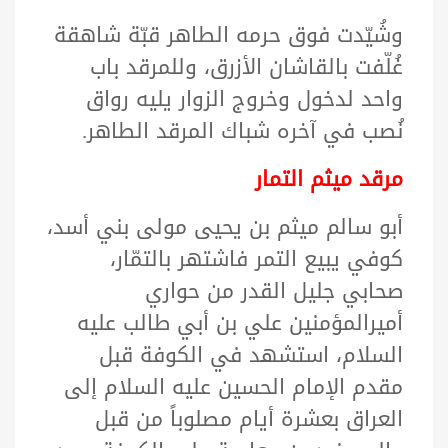
وشُيّدت فوق حرمه الطاهر قبّة شاهقة
غُلّفت بالقاشان الأزرق، وللمرقد باب
واحد لدخول وخروج الزوار يليه رواق
نُصب في آخره شباك المرقد الطاهر.
مرقد ميثم التمار
أبو سالم ميثم بن يحيى مولى بني أسد،
كوفي يبيع التمر فاشتهر بالتمّار،
صحابي جليل القدر من حواري
أميرالمؤمنين علي بن أبي طالب عليه
السلام، استشهد في الكوفة قبل
مقدم الإمام الحسين عليه السلام إلى
العراق بعشرة أيام مصلوباً من قبل