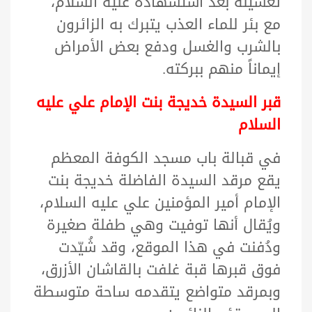
تغسيله بعد استشهاده عليه السلام،
مع بئر للماء العذب يتبرك به الزائرون
بالشرب والغسل ودفع بعض الأمراض
إيماناً منهم ببركته.
قبر السيدة خديجة بنت الإمام علي عليه
السلام
في قبالة باب مسجد الكوفة المعظم
يقع مرقد السيدة الفاضلة خديجة بنت
الإمام أمير المؤمنين علي عليه السلام،
ويُقال أنها توفيت وهي طفلة صغيرة
ودُفنت في هذا الموقع، وقد شُيّدت
فوق قبرها قبة غلفت بالقاشان الأزرق،
وبمرقد متواضع يتقدمه ساحة متوسطة