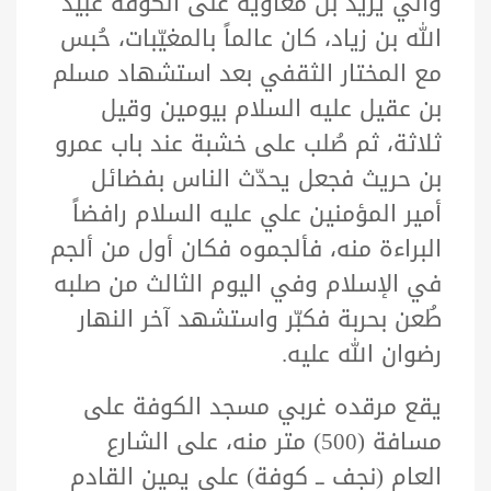
والي يزيد بن معاوية على الكوفة عبيد
الله بن زياد، كان عالماً بالمغيّبات، حُبس
مع المختار الثقفي بعد استشهاد مسلم
بن عقيل عليه السلام بيومين وقيل
ثلاثة، ثم صُلب على خشبة عند باب عمرو
بن حريث فجعل يحدّث الناس بفضائل
أمير المؤمنين علي عليه السلام رافضاً
البراءة منه، فألجموه فكان أول من ألجم
في الإسلام وفي اليوم الثالث من صلبه
طُعن بحربة فكبّر واستشهد آخر النهار
رضوان الله عليه.
يقع مرقده غربي مسجد الكوفة على
مسافة (500) متر منه، على الشارع
العام (نجف ــ كوفة) على يمين القادم