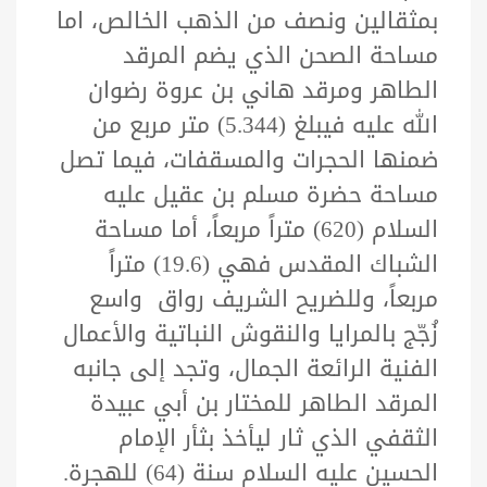
بمثقالين ونصف من الذهب الخالص، اما
مساحة الصحن الذي يضم المرقد
الطاهر ومرقد هاني بن عروة رضوان
الله عليه فيبلغ (5.344) متر مربع من
ضمنها الحجرات والمسقفات، فيما تصل
مساحة حضرة مسلم بن عقيل عليه
السلام (620) متراً مربعاً، أما مساحة
الشباك المقدس فهي (19.6) متراً
مربعاً، وللضريح الشريف رواق واسع
زُجّج بالمرايا والنقوش النباتية والأعمال
الفنية الرائعة الجمال، وتجد إلى جانبه
المرقد الطاهر للمختار بن أبي عبيدة
الثقفي الذي ثار ليأخذ بثأر الإمام
الحسين عليه السلام سنة (64) للهجرة.