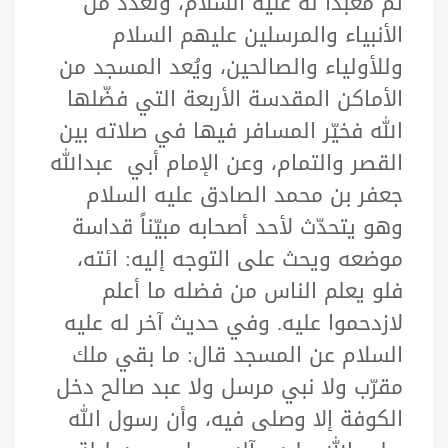
ثم معبداً لهُ عليه السلام، ولعدد من
الأنبياء والمرسلين عليهم السلام
وللأولياء والصالحين، ويُعد المسجد من
الأماكن المقدسة الأربعة التي فضّلها
الله فخيّر المسافر فيها في صلاته بين
القصر والتمام، وعن الإمام أبي عبدالله
جعفر بن محمد الصادق عليه السلام
وهو يتحدّث لأحد أصحابه مبيّناً قداسة
موضعه ويحث على التوجه إليه: ائته،
فلو يعلم الناس من فضله ما أعلم
لازدحموا عليه. وفي حديث آخر له عليه
السلام عن المسجد قال: ما بقي ملك
مقرّب ولا نبي مرسل ولا عبد صالح دخل
الكوفة إلا وصلى فيه، وأن رسول الله