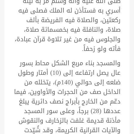
صلى الله عليه وآله وسلم مر به ليلة
أسري به فستأذن له الملك فصلى فيه
ركعتين، والصلاة فيه الفريضة بألف
صلاة، والنافلة فيه بخمسمائة صلاة،
والجلوس فيه من غير تلاوة قرآن عبادة،
فأته ولو زحفاً.
والمسجد بناء مربع الشكل محاط بسور
عال يصل ارتفاعه إلى (10) أمتار وطول
ضلعه إلى حوالي (140م)، يتخلله من
الداخل صف من الحجرات والأواوين، فيما
دعّم من الخارج بأبراج نصف دائرية يبلغ
عددها (28) برجاً، وعلى سور المسجد
مأذنة قديمة غلفت بالزخارف والنقوش
والآيات القرانية الكريمة، وقد شُيّدت