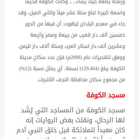
ورمحه يضعه حيث يشاء…، وكانت الكوفة قديماً
واسعة كبيرة تبلغ ستة عشر ميلاً وثلثي الميل، وقد
جاء في معجم البلدان لياقوت: أن فيها من الدور
خمسين ألف دار للعرب من ربيعة ومضر وأربعة
وعشرين ألف دار لسائر العرب وستة آلاف دار لليمن.
ووفق تتقديرات عام (2006م) فإن عدد سكان مدينة
الكوفة يبلغ (129.464) نسمة، أي يمثل نسبة (12%)
من مجموع سكان محافظة النجف الأشرف.
مسجد الكوفة
مسجد الكوفة من المساجد التي يُشَد
لها الرحال، ونقلت بعض الروايات إنه
كان معبداً للملائكة قبل خلق النبي آدم