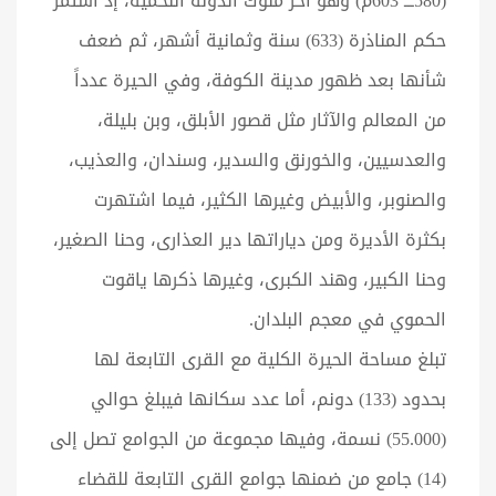
(580ـــ 603م) وهو آخر ملوك الدولة اللخمية، إذ استمر
حكم المناذرة (633) سنة وثمانية أشهر، ثم ضعف
شأنها بعد ظهور مدينة الكوفة، وفي الحيرة عدداً
من المعالم والآثار مثل قصور الأبلق، وبن بليلة،
والعدسيين، والخورنق والسدير، وسندان، والعذيب،
والصنوبر، والأبيض وغيرها الكثير، فيما اشتهرت
بكثرة الأديرة ومن دياراتها دير العذارى، وحنا الصغير،
وحنا الكبير، وهند الكبرى، وغيرها ذكرها ياقوت
الحموي في معجم البلدان.
تبلغ مساحة الحيرة الكلية مع القرى التابعة لها
بحدود (133) دونم، أما عدد سكانها فيبلغ حوالي
(55.000) نسمة، وفيها مجموعة من الجوامع تصل إلى
(14) جامع من ضمنها جوامع القرى التابعة للقضاء