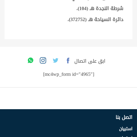
شرطة النجدة هـ (104).
دائرة السياحة هـ (372752).
ابق على اتصال
[mc4wp_form id="4965"]
اتصل بنا
استبيان