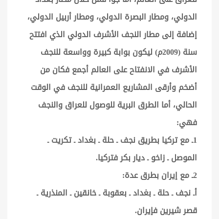
الدولي، ومطار البصرة الدولي، ومطار أربيل الدولي،
إضافة إلى مطار النجف الأشرف الدولي الذي افتتح
سنة (2009م) ليكون بوابة كبيرة وواسعة للنجف
الأشرف في الانفتاح على العالم أجمع فكان من
أضخم وأرقى المشاريع العمرانية للنجف في الوقت
الحالي، أما الطرق البرية للوصول للعراق والنجف
فهي:
1ـ مع تركيا بطريق نجف ـ حلة ـ بغداد ـ تكريت ـ
الموصل ـ زاخو ـ ديار بكر فتركيا.
2ـ مع إيران بطرق عدة:
أـ نجف ـ حلة ـ بغداد ـ بعقوبة ـ خانقين ـ المنذرية ـ
قصر شيرين فإيران.