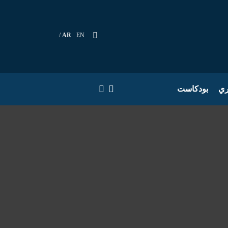
AR
EN
ري
بودكاست