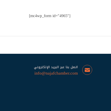
[mc4wp_form id="4965"]
اتصل بنا عبر البريد الإلكتروني
info@najafchamber.com