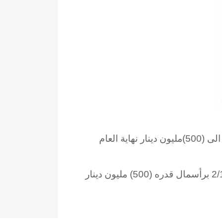
زيادة راس مال شركات الصرافة القائمة حاليا والتي تعمل في السوق والشركات تحت التأسيس الى (500)مليون دينار نهاية العام
الموافقة على تاسيس شركات صرافة جديدة في العراق على ان يبدأ عملها اعتبارا من 2/1/2013 برأسمال قدره (500) مليون دينار