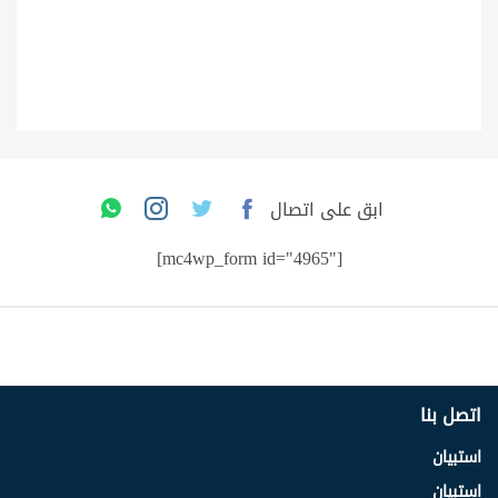
ابق على اتصال
[mc4wp_form id="4965"]
اتصل بنا
استبيان
استبيان