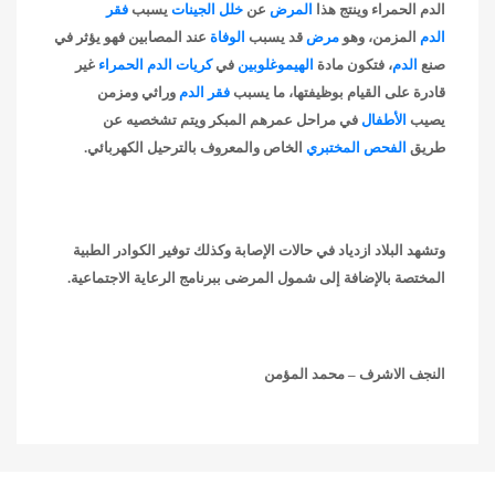
الدم الحمراء وينتج هذا
المرض
عن
خلل
الجينات
يسبب
فقر
الدم
المزمن، وهو
مرض
قد يسبب
الوفاة
عند المصابين فهو يؤثر في
صنع
الدم
، فتكون مادة
الهيموغلوبين
في
كريات الدم الحمراء
غير
قادرة على القيام بوظيفتها، ما يسبب
فقر الدم
وراثي ومزمن
يصيب
الأطفال
في مراحل عمرهم المبكر
ويتم تشخصيه عن
طريق
الفحص المختبري
الخاص والمعروف بالترحيل الكهربائي.
وتشهد البلاد ازدياد في حالات الإصابة وكذلك توفير الكوادر الطبية
المختصة بالإضافة إلى شمول المرضى ببرنامج الرعاية الاجتماعية
.
النجف الاشرف – محمد المؤمن