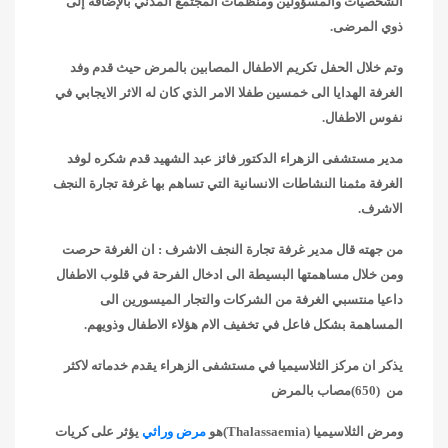
الشخصيات
والمسؤولين ومنظمات المجتمع المدني بالإضافة إلى
ذوي المرضى.
وتم خلال الحفل تكريم الاطفال المصابين بالمرض حيث قدم وفد
الغرفة الهدايا الى خمسين طفلا الامر الذي كان له الاثر الايجابي في
نفوس الاطفال.
مدير مستشفى الزهراء الدكتور فائز عبد الشهيد قدم شكره لوفد
الغرفة مثمنا النشاطات الانسانية التي تساهم بها غرفة تجارة النجف
الاشرف.
من جهته قال مدير غرفة تجارة النجف الاشرف
: ان الغرفة حرصت
ومن خلال مساهمتها البسيطة الى ادخال الفرحة في قلوب الاطفال
داعيا منتسبي الغرفة من الشركات والتجار الميسورين الى
المساهمة بشكل فاعل في تخفيف الام هؤلاء الاطفال وذويهم.
يذكر ان
مركز الثلاسيميا في مستشفى الزهراء يقدم خدماته لاكثر
من (650)مصاب بالمرض
ومرض الثلاسيميا
(Thalassaemia)
هو
مرض وراثي
يؤثر على كريات