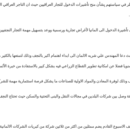
 في سياستهم بِشأن منح تأشيرات الدخول للتجار العراقيين حيث ان التاجر العراقي 
يرة الدخول الى المانيا لأغراض تجارية ورسمية ووعد بتسهيل مهمة التجار النجفيين 
ث دعا المهندس علي شربه الالمان الى ابداء اهتمام اكبر بالنجف وذلك لتمتعها بالكثير
نويا فضلا عن امكانية تطوير القطاع الزراعي فيه بشكل كبير بالاستفادة من خبرة الألم
ذلك لوفرة المعادن والمواد الاولية للصناعات ما يشكل فرصة استثمارية مهمة للشركا
لقة وصل بين شركات البلدين في مجالات النقل والبنى التحتية والسكن حيث تحتاج النجف
جف الاسبوع القادم يضم ممثلين من اكثر من ثلاثين شركة من كبريات الشركات الالمانية بع