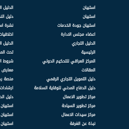
استبيان
الدليل ا
استبيان
دليل ال
استبيان جودة الخدمات
نشرة اس
اعضاء مجلس الادارة
اخلاقيات
الدليل التجاري
الدليل ا
الرئيسية
تحت الم
المركز العراقي للتحكيم الدولي
شروط ال
المقالات
معارض و
دليل التمويل التجاري الرقمي
منصة رج
دليل الدفاع المدني للوقاية السلامة
ارشادات 
مركز تطوير الاعمال
دليل الد
مركز تطوير السياحة
استبيان
مركز سيدات الاعمال
استبيان
نبذة عن الغرفة
استبيان