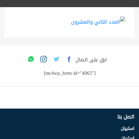
ابق على اتصال
[mc4wp_form id="4965"]
اتصل بنا
استبيان
استبيان