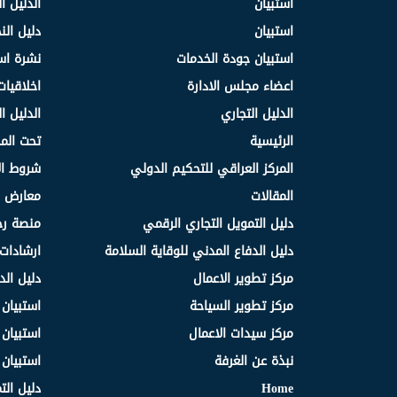
استبيان
الدليل ا
استبيان
دليل ال
استبيان جودة الخدمات
نشرة اس
اعضاء مجلس الادارة
اخلاقيات
الدليل التجاري
الدليل ا
الرئيسية
تحت الم
المركز العراقي للتحكيم الدولي
شروط ال
المقالات
معارض و
دليل التمويل التجاري الرقمي
منصة رج
دليل الدفاع المدني للوقاية السلامة
ارشادات 
مركز تطوير الاعمال
دليل الد
مركز تطوير السياحة
استبيان
مركز سيدات الاعمال
استبيان
نبذة عن الغرفة
استبيان
Home
دليل الت