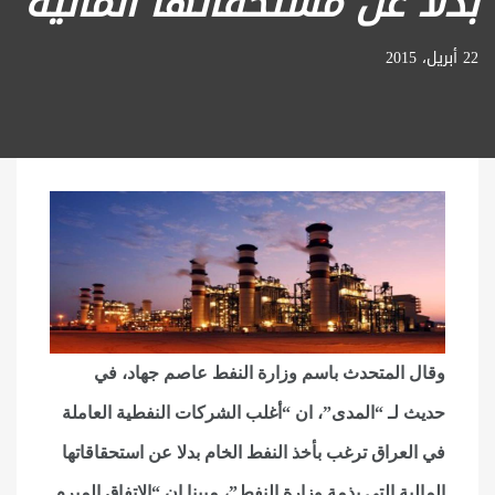
بدلاً عن مستحقاتها المالية
22 أبريل، 2015
وقال المتحدث باسم وزارة النفط عاصم جهاد، في
حديث لـ “المدى”، ان “أغلب الشركات النفطية العاملة
في العراق ترغب بأخذ النفط الخام بدلا عن استحقاقاتها
المالية التي بذمة وزارة النفط”، مبينا ان “الاتفاق المبرم