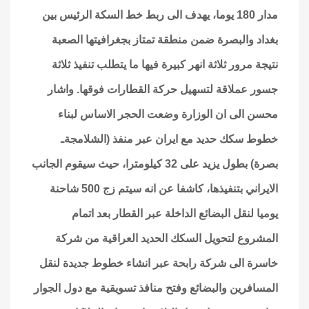
مدار 180 يوما، يهدف الى ربط خط السكة الرئيس بين
بغداد والبصرة ضمن منطقة تمتاز بجغرافيتها الصعبة
نتيجة مرور ثلاثة انهر كبيرة فيها ما يتطلب تنفيذ ثلاثة
جسور عملاقة لتسهيل حركة القطارات فوقها. واشار
محسن الى ان الوزارة وضعت الحجر الاساس لبناء
خطوط سكك حديد مع ايران عبر منفذ (الشلامجةـ
بصرة) بطول يزيد على 32 كيلومترا، حيث سيقوم الجانب
الايراني بتنفيذها، كاشفا عن انه سيتم زج 500 شاحنة
يوميا لنقل البضائع الداخلة عبر القطار بعد اتمام
المشروع لتحويل السكك الحديد العراقية من شركة
خاسرة الى شركة رابحة عبر انشاء خطوط جديدة لنقل
المسافرين والبضائع وفتح منافذ تسويقية مع دول الجوار