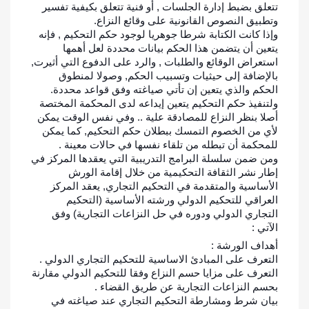
تتعلق بضبط إدارة الجلسات , أو فنية تتعلق بكيفية تفسير
وتطبيق النصوص القانونية على وقائع النزاع.
وإذا كانت الكتابة شرطا جوهريا لوجود حكم التحكيم , فإنه
يتعين أن يتضمن هذا الحكم بيانات محددة لعل أهمها
استعراض الوقائع والطلبات , والرد على الدفوع التي أثيرت,
بالإضافة إلى حيثيات وتسبيب الحكم, وصولا لمنطوق
الحكم والذي يتعين إن تأتي صياغته وفق قواعد محددة.
ولتنفيذ حكم التحكيم يتعين إيداعه لدى المحكمة المختصة
أصلا بنظر النزاع للمصادقة علية .. وفي نفس الوقت يمكن
لأي من الخصوم التمسك ببطلان حكم التحكيم, كما يمكن
للمحكمة أن تبطله من تلقاء نفسها في حالات معينة .
ومن ضمن سلسلة البرامج التدريبية التي يعقدها المركز في
إطار نشر الثقافة التحكيمية من خلال إقامة الورش
الأساسية والمتقدمة في التحكيم التجاري, يعقد المركز
العراقي للتحكيم الدولي ورشته الأساسية (التحكيم
التجاري الدولي ودوره في حل النزاعات التجارية) وفق
الآتي :
أهداف الورشة :
التعرف على المبادئ الاساسية للتحكيم التجاري الدولي .
التعرف على مزايا حسم النزاع وفقا للتحكيم الدولي مقارنة
بحسم النزاعات التجارية عن طريق القضاء .
بيان شرط ومشارطة التحكيم التجاري عند صياغته في