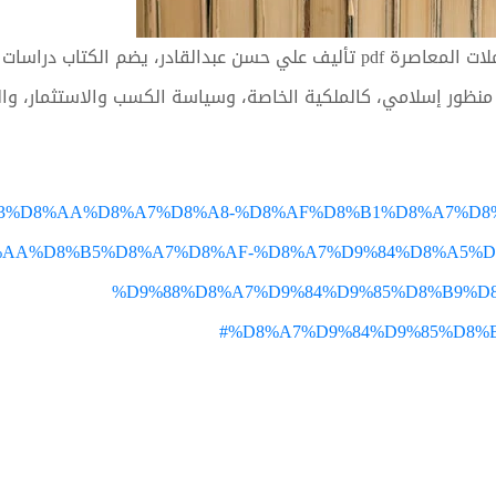
كتاب دراسات في الاقتصاد الإسلامي والمعاملات المعاصرة pdf تأليف علي حسن عبدا
منظور إسلامي، كالملكية الخاصة، وسياسة الكسب والاستثمار، والرب
m/%D9%83%D8%AA%D8%A7%D8%A8-%D8%AF%D8%B1%D8%A7%
AA%D8%B5%D8%A7%D8%AF-%D8%A7%D9%84%D8%A5%D
%D9%88%D8%A7%D9%84%D9%85%D8%B9%D
%D8%A7%D9%84%D9%85%D8%B