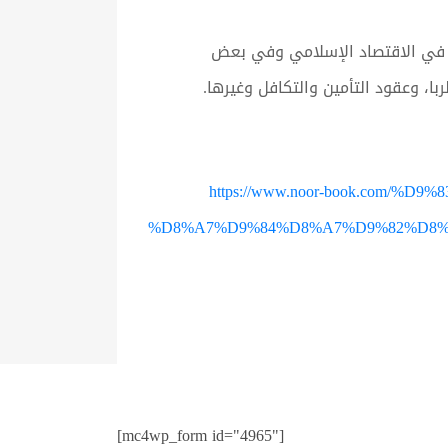
لقادر، يضم الكتاب دراسات في الاقتصاد الإسلامي وفي بعض
ا، وعقود التأمين والتكافل وغيرها.
https://www.noor-book.co
%D8%A7%D9%84%D8%A7%D9%82%D8%
[mc4wp_form id="4965"]