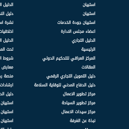
استبيان
الدليل ا
استبيان
دليل ال
استبيان جودة الخدمات
نشرة اس
اعضاء مجلس الادارة
اخلاقيات
الدليل التجاري
الدليل ا
الرئيسية
تحت الم
المركز العراقي للتحكيم الدولي
شروط ال
المقالات
معارض و
دليل التمويل التجاري الرقمي
منصة رج
دليل الدفاع المدني للوقاية السلامة
ارشادات 
مركز تطوير الاعمال
دليل الد
مركز تطوير السياحة
استبيان
مركز سيدات الاعمال
استبيان
نبذة عن الغرفة
استبيان