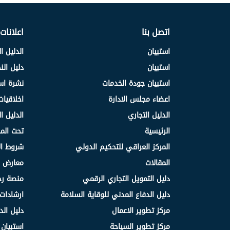
اتصل بنا
اعلانات
استبيان
الدليل ا
استبيان
دليل ال
استبيان جودة الخدمات
نشرة اس
اعضاء مجلس الادارة
اخلاقيات
الدليل التجاري
الدليل ا
الرئيسية
تحت الم
المركز العراقي للتحكيم الدولي
شروط ال
المقالات
معارض و
دليل التمويل التجاري الرقمي
منصة رج
دليل الدفاع المدني للوقاية السلامة
ارشادات 
مركز تطوير الاعمال
دليل الد
مركز تطوير السياحة
استبيان