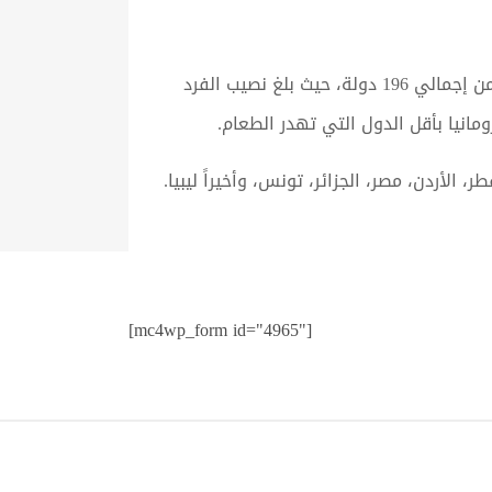
وجاءت نيجيريا بالمركز الأول عالمياً، تليها روسيا، ثم اليونان، البحرين، مالطا، بينما جاء العراق في المركز السابع من إجمالي 196 دولة، حيث بلغ نصيب الفرد
، الأردن، مصر، الجزائر، تونس، وأخيراً ليبيا.
[mc4wp_form id="4965"]