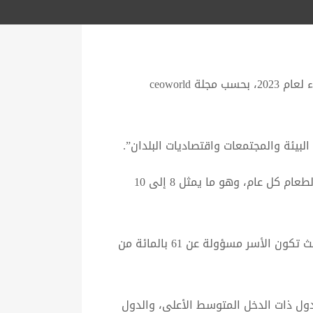
شغل العراق المركز الأول عربياً والسادس عالمياً من إجمالي 196 دولة، بأكثر الدول التي تهدر أكبر قدر من الغذاء لعام 2023، بحسب مجلة ceoworld
لبيئة والمجتمعات واقتصاديات البلدان”.
ووفقًا لتقرير مؤشر هدر الغذاء الصادر عن برنامج الأمم المتحدة للبيئة، يتم هدر ما يقرب من 931 مليون طن من الطعام كل عام، وهو ما يمثل 8 إلى 10
وأضاف التقرير، أن “مؤشر هدر الطعام كشف أيضًا أن حوالي 17 بالمائة من إنتاج الغذاء العالمي يتم إهداره، حيث تكون الأسر مسؤولة عن 61 بالمائة من
ول ذات الدخل المتوسط الأعلى، والدول