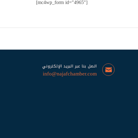
[mc4wp_form id="4965"]
اتصل بنا عبر البريد الإلكتروني
info@najafchamber.com