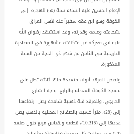
الإمام الحسين عليه السلام سنة (60) للهجرة إلى
الكوفة وهو ابن عمّه سفيراً عنه لأهل العراق
لشجاعته وعلمه وقدرته، وقد استشهد رضوان الله
عليه في معركة غير متكافئة مشهورة في المصادرة
التاريخية في الثامن من شهر ذي الحجة من السنة
المذكورة.
ولصحن المرقد أبواب متعددة منها ثلاثة تطل على
مسجد الكوفة المعظم والرابع واجه الشارع
الخارجي، وللمرقد قبة ذهبية شامخة يصل ارتفاعها
إلى (28)، متراً كسيت بالصفائح المطلية بالذهب يصل
عددها إلى (10.315)، قطعة وبقياس مربع طول ضلعه
(20) سم، وطليت كل صفيحة (طابوقة) بمثقالين