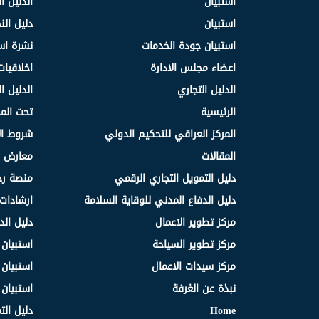
استبيان
الدليل ا
استبيان
دليل ال
استبيان جودة الخدمات
نشرة اس
اعضاء مجلس الادارة
اخلاقيات
الدليل التجاري
الدليل ا
الرئيسية
تحت الم
المركز العراقي للتحكيم الدولي
شروط ال
المقالات
معارض و
دليل التمويل التجاري الرقمي
منصة رج
دليل الدفاع المدني للوقاية السلامة
ارشادات 
مركز تطوير الاعمال
دليل الد
مركز تطوير السياحة
استبيان
مركز سيدات الاعمال
استبيان
نبذة عن الغرفة
استبيان
Home
دليل الت