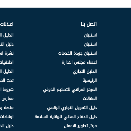
اتصل بنا
اعلانات
استبيان
الدليل ا
استبيان
دليل ال
استبيان جودة الخدمات
نشرة اس
اعضاء مجلس الادارة
اخلاقيات
الدليل التجاري
الدليل ا
الرئيسية
تحت الم
المركز العراقي للتحكيم الدولي
شروط ال
المقالات
معارض و
دليل التمويل التجاري الرقمي
منصة رج
دليل الدفاع المدني للوقاية السلامة
ارشادات 
مركز تطوير الاعمال
دليل الد