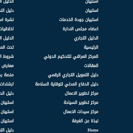
استبيان
الدليل ا
استبيان
دليل ال
استبيان جودة الخدمات
نشرة اس
اعضاء مجلس الادارة
اخلاقيات
الدليل التجاري
الدليل ا
الرئيسية
تحت الم
المركز العراقي للتحكيم الدولي
شروط ال
المقالات
معارض و
دليل التمويل التجاري الرقمي
منصة رج
دليل الدفاع المدني للوقاية السلامة
ارشادات 
مركز تطوير الاعمال
دليل الد
مركز تطوير السياحة
استبيان
مركز سيدات الاعمال
استبيان
نبذة عن الغرفة
استبيان
Home
دليل الت