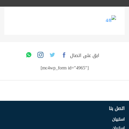
ابق على اتصال
[mc4wp_form id="4965"]
اتصل بنا
استبيان
استبيان