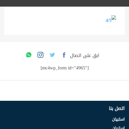
ابق على اتصال
[mc4wp_form id="4965"]
اتصل بنا
استبيان
استبيان