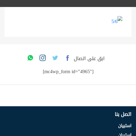
ابق على اتصال
[mc4wp_form id="4965"]
اتصل بنا
استبيان
استبيان