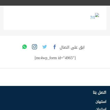
ابق على اتصال
[mc4wp_form id="4965"]
اتصل بنا
استبيان
استبيان