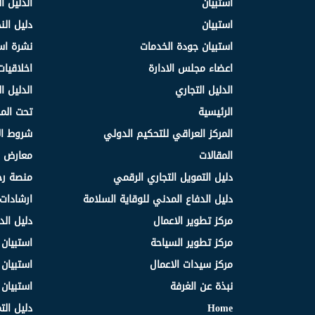
استبيان
الدليل ا
استبيان
دليل ال
استبيان جودة الخدمات
نشرة اس
اعضاء مجلس الادارة
اخلاقيات
الدليل التجاري
الدليل ا
الرئيسية
تحت الم
المركز العراقي للتحكيم الدولي
شروط ال
المقالات
معارض و
دليل التمويل التجاري الرقمي
منصة رج
دليل الدفاع المدني للوقاية السلامة
ارشادات 
مركز تطوير الاعمال
دليل الد
مركز تطوير السياحة
استبيان
مركز سيدات الاعمال
استبيان
نبذة عن الغرفة
استبيان
Home
دليل الت