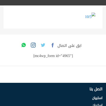
ابق على اتصال
[mc4wp_form id="4965"]
اتصل بنا
استبيان
استبيان