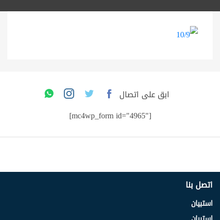
ابق على اتصال
[mc4wp_form id="4965"]
اتصل بنا
استبيان
استبيان