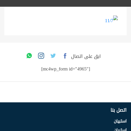
ابق على اتصال
[mc4wp_form id="4965"]
اتصل بنا
استبيان
استبيان