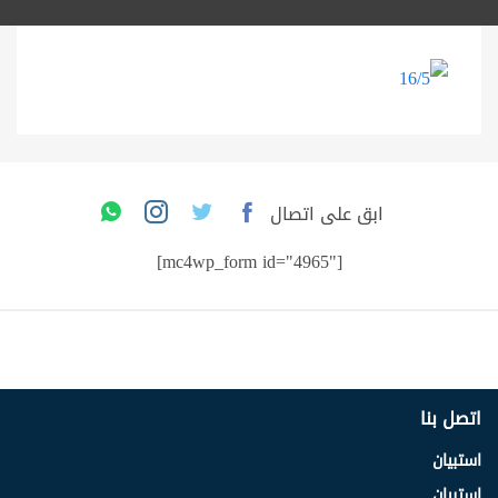
ابق على اتصال
[mc4wp_form id="4965"]
اتصل بنا
استبيان
استبيان