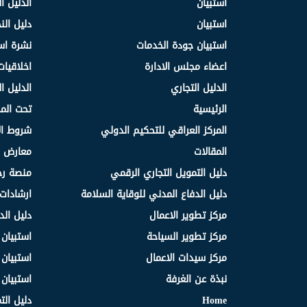
استبيان
الدليل ا
استبيان
دليل ال
استبيان جودة الخدمات
نشرة اس
اعضاء مجلس الادارة
اخلاقيات
الدليل التجاري
الدليل ا
الرئيسية
تحت الم
المركز العراقي للتحكيم الدولي
شروط ال
المقالات
معارض و
دليل التمويل التجاري الرقمي
منصة رج
دليل الدفاع المدني للوقاية السلامة
ارشادات 
مركز تطوير الاعمال
دليل الد
مركز تطوير السياحة
استبيان
مركز سيدات الاعمال
استبيان
نبذة عن الغرفة
استبيان
Home
دليل الت