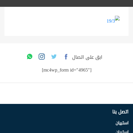
ابق على اتصال
[mc4wp_form id="4965"]
اتصل بنا
استبيان
استبيان