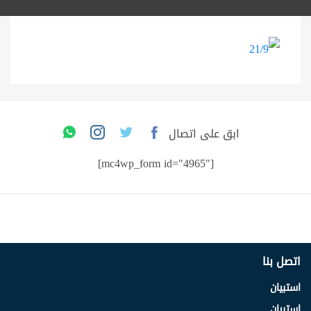
ابق على اتصال
[mc4wp_form id="4965"]
اتصل بنا
استبيان
استبيان