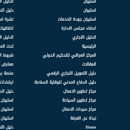
استبيان
الدليل ا
استبيان
دليل ال
استبيان جودة الخدمات
نشرة اس
اعضاء مجلس الادارة
اخلاقيات
الدليل التجاري
الدليل ا
الرئيسية
تحت الم
المركز العراقي للتحكيم الدولي
شروط ال
المقالات
معارض و
دليل التمويل التجاري الرقمي
منصة رج
دليل الدفاع المدني للوقاية السلامة
ارشادات 
مركز تطوير الاعمال
دليل الد
مركز تطوير السياحة
استبيان
مركز سيدات الاعمال
استبيان
نبذة عن الغرفة
استبيان
Home
دليل الت