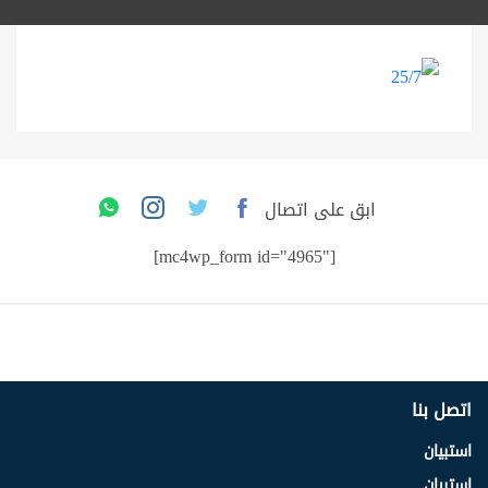
ابق على اتصال
[mc4wp_form id="4965"]
اتصل بنا
استبيان
استبيان