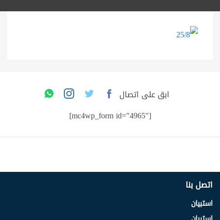
ابق على اتصال
[mc4wp_form id="4965"]
اتصل بنا
استبيان
استبيان