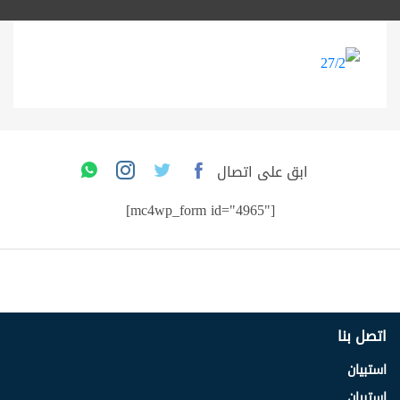
ابق على اتصال
[mc4wp_form id="4965"]
اتصل بنا
استبيان
استبيان