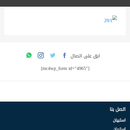
ابق على اتصال
[mc4wp_form id="4965"]
اتصل بنا
استبيان
استبيان