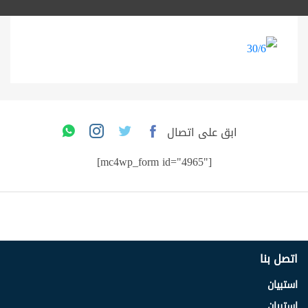
ابق على اتصال
[mc4wp_form id="4965"]
اتصل بنا
استبيان
استبيان