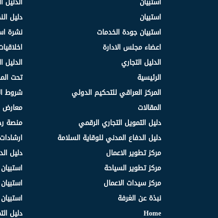
استبيان
الدليل ا
استبيان
دليل ال
استبيان جودة الخدمات
نشرة اس
اعضاء مجلس الادارة
اخلاقيات
الدليل التجاري
الدليل ا
الرئيسية
تحت الم
المركز العراقي للتحكيم الدولي
شروط ال
المقالات
معارض و
دليل التمويل التجاري الرقمي
منصة رج
دليل الدفاع المدني للوقاية السلامة
ارشادات 
مركز تطوير الاعمال
دليل الد
مركز تطوير السياحة
استبيان
مركز سيدات الاعمال
استبيان
نبذة عن الغرفة
استبيان
Home
دليل الت