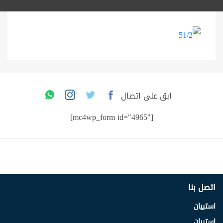
ابق على اتصال
[mc4wp_form id="4965"]
اتصل بنا
استبيان
استبيان