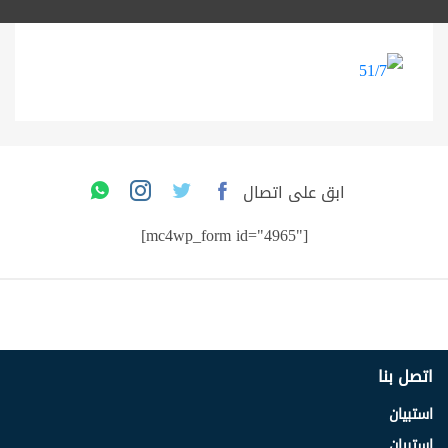
ابق على اتصال
[mc4wp_form id="4965"]
اتصل بنا
استبيان
استبيان