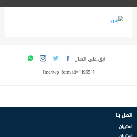
ابق على اتصال
[mc4wp_form id="4965"]
اتصل بنا
استبيان
استبيان